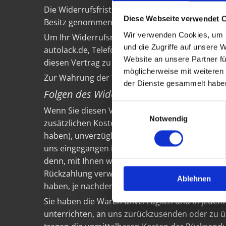
Die Widerrufsfrist beträgt vierzehn Tage ab dem 
Diese Webseite verwendet 
Besitz genommen haben bzw. hat.
Wir verwenden Cookies, um I
Um Ihr Widerrufsrecht auszuüben, müssen Sie u
und die Zugriffe auf unsere 
autolack.de, Telefon:
03821 - 6 23 73
) mittels ei
Website an unsere Partner fü
diesen Vertrag zu widerrufen, informieren. Sie
möglicherweise mit weiteren
Zur Wahrung der Widerrufsfrist reicht es aus, d
der Dienste gesammelt habe
Folgen des Widerrufs
Einwilligungsauswahl
Wenn Sie diesen Vertrag widerrufen, haben wir I
Notwendig
zusätzlichen Kosten, die sich daraus ergeben, d
haben), unverzüglich und spätestens binnen vie
uns eingegangen ist. Für diese Rückzahlung ver
denn, mit Ihnen wurde ausdrücklich etwas ander
Rückzahlung verweigern, bis wir die Waren wie
Ablehnen
haben, je nachdem, welches der frühere Zeitpunk
Sie haben die Waren unverzüglich und in jedem
unterrichten, an uns zurückzusenden oder zu üb