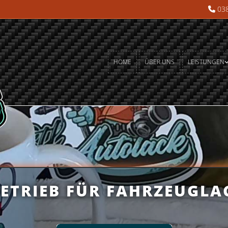
038

HOME
ÜBER UNS
LEISTUNGEN
BETRIEB FÜR FAHRZEUGLA