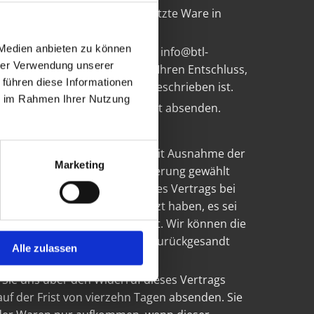
icht der Beförderer ist, die letzte Ware in
 Medien anbieten zu können
1 Ribnitz-Damgarten, E-Mail: info@btl-
hrer Verwendung unserer
rief, Telefax oder E-Mail) über Ihren Entschluss,
 führen diese Informationen
enden, das jedoch nicht vorgeschrieben ist.
ie im Rahmen Ihrer Nutzung
ts vor Ablauf der Widerrufsfrist absenden.
schließlich der Lieferkosten (mit Ausnahme der
Marketing
otene, günstigste Standardlieferung gewählt
ung über Ihren Widerruf dieses Vertrags bei
glichen Transaktion eingesetzt haben, es sei
ückzahlung Entgelte berechnet. Wir können die
ht haben, dass Sie die Waren zurückgesandt
Alle zulassen
Sie uns über den Widerruf dieses Vertrags
uf der Frist von vierzehn Tagen absenden. Sie