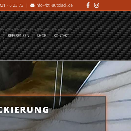
21 - 6 23 73
|
info@btl-autolack.de

REFERENZEN
SHOP
KONTAKT
CKIERUNG