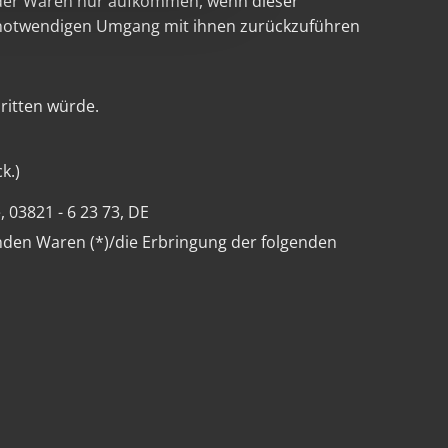
 der Waren nur aufkommen, wenn dieser
t notwendigen Umgang mit ihnen zurückzuführen
ritten würde.
k.)
e,
03821 - 6 23 73
, DE
enden Waren (*)/die Erbringung der folgenden