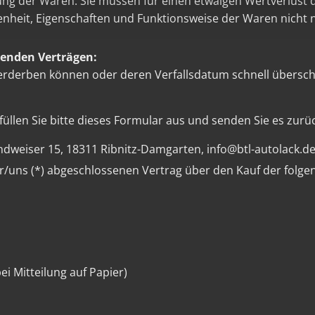
ung der Waren. Sie müssen für einen etwaigen Wertverlust
fenheit, Eigenschaften und Funktionsweise der Waren nich
genden Verträgen:
verderben können oder deren Verfallsdatum schnell übersch
üllen Sie bitte dieses Formular aus und senden Sie es zurüc
dweiser 15, 18311 Ribnitz-Damgarten, info@btl-autolack.d
mir/uns (*) abgeschlossenen Vertrag über den Kauf der folg
ei Mitteilung auf Papier)