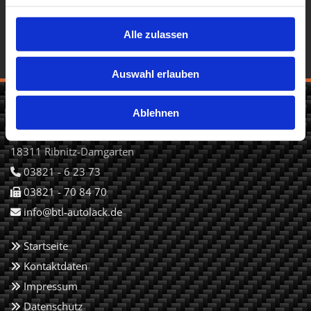
Alle zulassen
Auswahl erlauben
BTL Ribnitzer Autolack GmbH
Ablehnen
Beim Handweiser 15
18311 Ribnitz-Damgarten
03821 - 6 23 73

03821 - 70 84 70

info@btl-autolack.de

Startseite

Kontaktdaten

Impressum

Datenschutz
